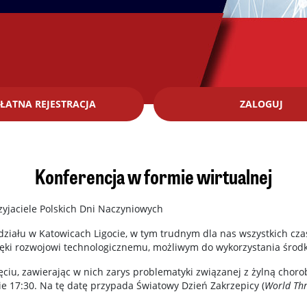
ŁATNA REJESTRACJA
ZALOGUJ
Konferencja w formie wirtualnej
zyjaciele Polskich Dni Naczyniowych
działu w Katowicach Ligocie, w tym trudnym dla nas wszystkich cz
zięki rozwojowi technologicznemu, możliwym do wykorzystania środk
ęciu, zawierając w nich zarys problematyki związanej z żylną cho
ie 17:30. Na tę datę przypada Światowy Dzień Zakrzepicy (
World Th